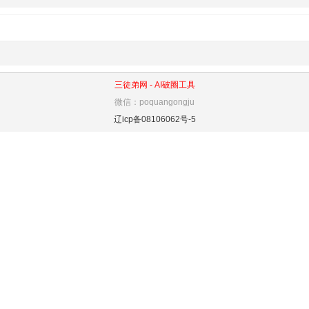
三徒弟网 -
AI破圈工具
微信：poquangongju
辽icp备08106062号-5